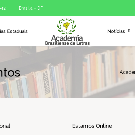
642
Brasília – DF
as Estaduais
Notícias
ntos
Academ
ional
Estamos Online