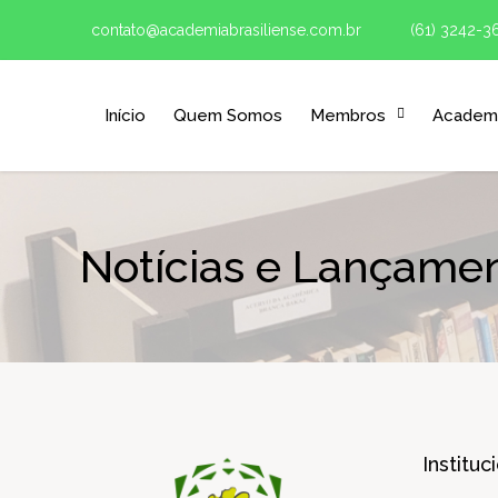
contato@academiabrasiliense.com.br
(61) 3242-3
Início
Quem Somos
Membros
Academi
Notícias e Lançame
Instituc