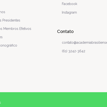
Facebook
mos
Instagram
s Presidentes
s Membros Efetivos
Contato
es
contato@academiabrasiliens
conográfico
(61) 3242-3642
s