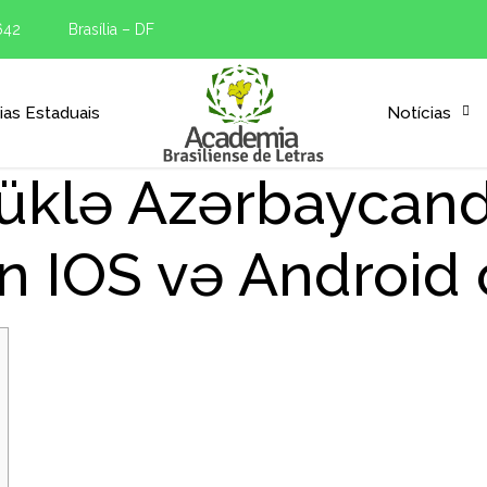
642
Brasília – DF
as Estaduais
Notícias
üklə Azərbaycan
n IOS və Android 