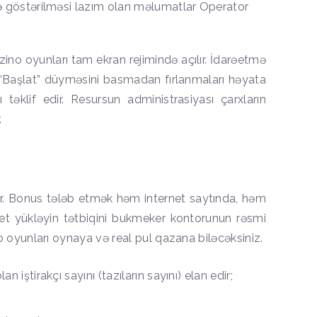
də göstərilməsi lazım olan məlumatlar Operator
ino oyunları tam ekran rejimində açılır. İdarəetmə
ə “Başlat” düyməsini basmadan fırlanmaları həyata
 təklif edir. Resursun administrasiyası çarxların
.
lər. Bonus tələb etmək həm internet saytında, həm
bet yükləyin tətbiqini bukmeker kontorunun rəsmi
 oyunları oynaya və real pul qazana biləcəksiniz.
ştirakçı sayını (tazıların sayını) elan edir;