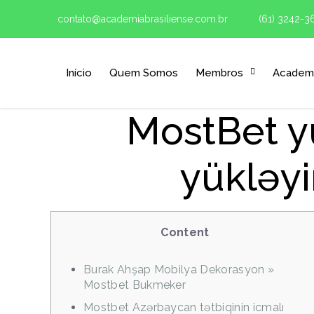
contato@academiabrasiliense.com.br
(61) 3242-3
Início
Quem Somos
Membros
Academi
MostBet y
yükləyi
Content
Burak Ahşap Mobilya Dekorasyon »
Mostbet Bukmeker
Mostbet Azərbaycan tətbiqinin icmalı