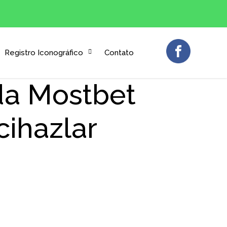
Registro Iconográfico
Contato
da Mostbet
cihazlar