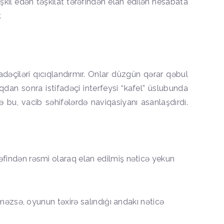
əşkil edən təşkilat tərəfindən elan edilən hesabata
.
fadəçiləri qıcıqlandırmır. Onlar düzgün qərar qəbul
an sonra istifadəçi interfeysi “kafel” üslubunda
və bu, vacib səhifələrdə naviqasiyanı asanlaşdırdı.
əfindən rəsmi olaraq elan edilmiş nəticə yekun
lməzsə, oyunun təxirə salındığı andakı nəticə