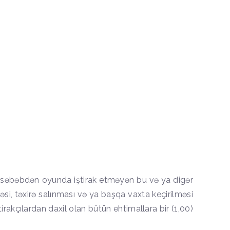
ir səbəbdən oyunda iştirak etməyən bu və ya digər
əsi, təxirə salınması və ya başqa vaxta keçirilməsi
akçılardan daxil olan bütün ehtimallara bir (1,00)