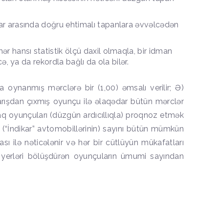
lar arasında doğru ehtimalı tapanlara əvvəlcədən
ər hansı statistik ölçü daxil olmaqla, bir idman
ə, ya da rekordla bağlı da ola bilər.
a oynanmış mərclərə bir (1,00) əmsalı verilir; Ə)
yarışdan çıxmış oyunçu ilə əlaqədar bütün mərclər
ıxacaq oyunçuları (düzgün ardıcıllıqla) proqnoz etmək
 (“İndikar” avtomobillərinin) sayını bütün mümkün
sı ilə nəticələnir və hər bir cütlüyün mükafatları
ci yerləri bölüşdürən oyunçuların ümumi sayından