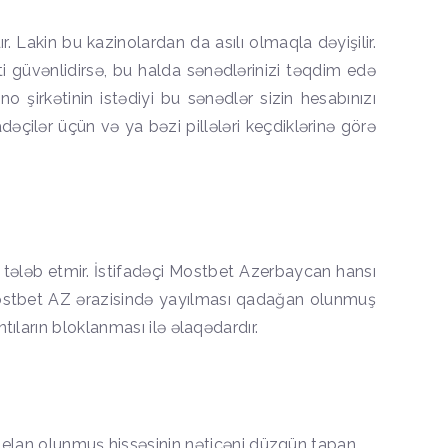
 Lakin bu kazinolardan da asılı olmaqla dəyişilir.
i güvənlidirsə, bu halda sənədlərinizi təqdim edə
o şirkətinin istədiyi bu sənədlər sizin hesabınızı
əçilər üçün və ya bəzi pillələri keçdiklərinə görə
tələb etmir. İstifadəçi Mostbet Azerbaycan hansı
Mostbet AZ ərazisində yayılması qadağan olunmuş
tıların bloklanması ilə əlaqədardır.
 elan olunmuş hissəsinin nəticəni düzgün tapan